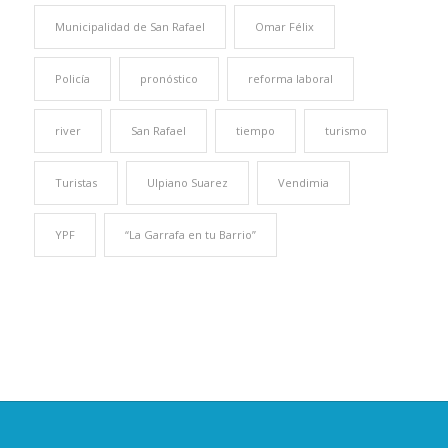
Municipalidad de San Rafael
Omar Félix
Policía
pronóstico
reforma laboral
river
San Rafael
tiempo
turismo
Turistas
Ulpiano Suarez
Vendimia
YPF
“La Garrafa en tu Barrio”