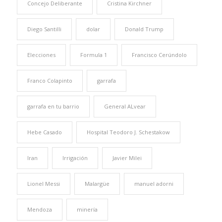
Concejo Deliberante
Cristina Kirchner
Diego Santilli
dolar
Donald Trump
Elecciones
Formula 1
Francisco Cerúndolo
Franco Colapinto
garrafa
garrafa en tu barrio
General ALvear
Hebe Casado
Hospital Teodoro J. Schestakow
Iran
Irrigación
Javier Milei
Lionel Messi
Malargüe
manuel adorni
Mendoza
minería