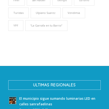
river
San Rafael
tiempo
turismo
Turistas
Ulpiano Suarez
Vendimia
YPF
“La Garrafa en tu Barrio”
ULTIMAS REGIONALES
El municipio sigue sumando luminarias LED en
calles sanrafaelinas