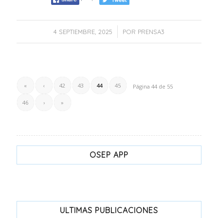
/
4 SEPTIEMBRE, 2025
POR
PRENSA3
«
‹
42
43
44
45
Página 44 de 55
46
›
»
OSEP APP
ULTIMAS PUBLICACIONES