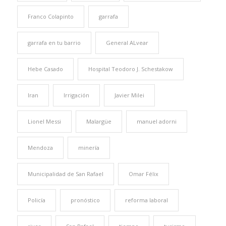
Franco Colapinto
garrafa
garrafa en tu barrio
General ALvear
Hebe Casado
Hospital Teodoro J. Schestakow
Iran
Irrigación
Javier Milei
Lionel Messi
Malargüe
manuel adorni
Mendoza
minería
Municipalidad de San Rafael
Omar Félix
Policía
pronóstico
reforma laboral