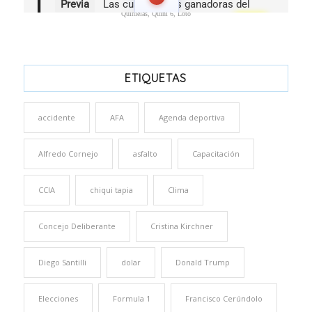
Quinielas, Quini 6, Loto
ETIQUETAS
accidente
AFA
Agenda deportiva
Alfredo Cornejo
asfalto
Capacitación
CCIA
chiqui tapia
Clima
Concejo Deliberante
Cristina Kirchner
Diego Santilli
dolar
Donald Trump
Elecciones
Formula 1
Francisco Cerúndolo