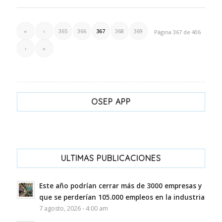
«
‹
365
366
367
368
369
Página 367 de 406
›
»
OSEP APP
ULTIMAS PUBLICACIONES
Este año podrían cerrar más de 3000 empresas y
que se perderían 105.000 empleos en la industria
7 agosto, 2026 - 4:00 am