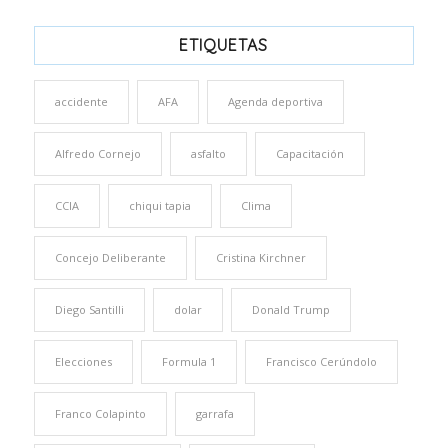
ETIQUETAS
accidente
AFA
Agenda deportiva
Alfredo Cornejo
asfalto
Capacitación
CCIA
chiqui tapia
Clima
Concejo Deliberante
Cristina Kirchner
Diego Santilli
dolar
Donald Trump
Elecciones
Formula 1
Francisco Cerúndolo
Franco Colapinto
garrafa