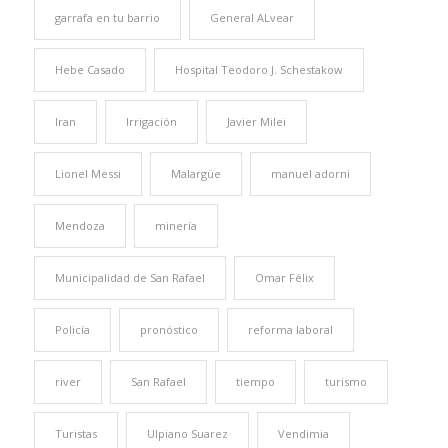
garrafa en tu barrio
General ALvear
Hebe Casado
Hospital Teodoro J. Schestakow
Iran
Irrigación
Javier Milei
Lionel Messi
Malargüe
manuel adorni
Mendoza
minería
Municipalidad de San Rafael
Omar Félix
Policía
pronóstico
reforma laboral
river
San Rafael
tiempo
turismo
Turistas
Ulpiano Suarez
Vendimia