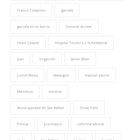
Franco Colapinto
garrafa
garrafa en tu barrio
General ALvear
Hebe Casado
Hospital Teodoro J. Schestakow
Iran
Irrigación
Javier Milei
Lionel Messi
Malargüe
manuel adorni
Mendoza
minería
Municipalidad de San Rafael
Omar Félix
Policía
pronóstico
reforma laboral