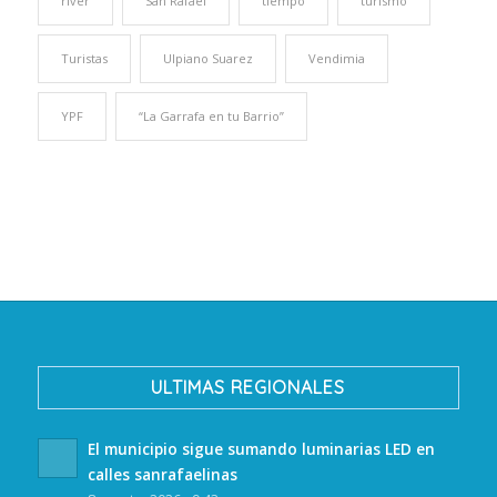
river
San Rafael
tiempo
turismo
Turistas
Ulpiano Suarez
Vendimia
YPF
“La Garrafa en tu Barrio”
ULTIMAS REGIONALES
El municipio sigue sumando luminarias LED en
calles sanrafaelinas