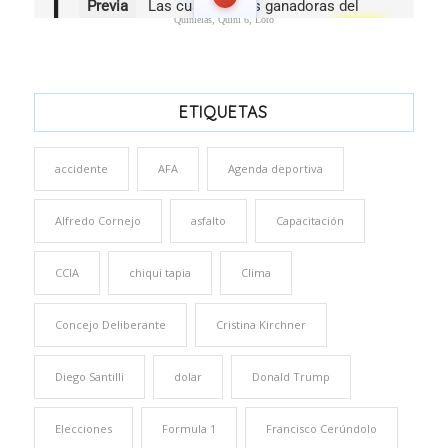
Quinielas, Quini 6, Loto
ETIQUETAS
accidente
AFA
Agenda deportiva
Alfredo Cornejo
asfalto
Capacitación
CCIA
chiqui tapia
Clima
Concejo Deliberante
Cristina Kirchner
Diego Santilli
dolar
Donald Trump
Elecciones
Formula 1
Francisco Cerúndolo