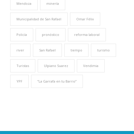
Mendoza
minería
Municipalidad de San Rafael
Omar Félix
Policía
pronóstico
reforma laboral
river
San Rafael
tiempo
turismo
Turistas
Ulpiano Suarez
Vendimia
YPF
“La Garrafa en tu Barrio”