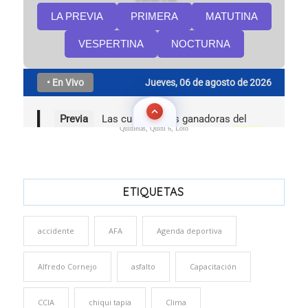
Quinielas, Quini 6, Loto
ETIQUETAS
accidente
AFA
Agenda deportiva
Alfredo Cornejo
asfalto
Capacitación
CCIA
chiqui tapia
Clima