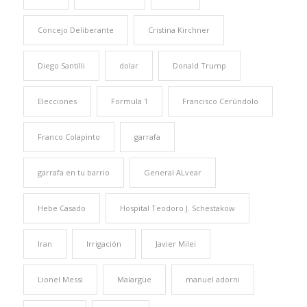
Concejo Deliberante
Cristina Kirchner
Diego Santilli
dolar
Donald Trump
Elecciones
Formula 1
Francisco Cerúndolo
Franco Colapinto
garrafa
garrafa en tu barrio
General ALvear
Hebe Casado
Hospital Teodoro J. Schestakow
Iran
Irrigación
Javier Milei
Lionel Messi
Malargüe
manuel adorni