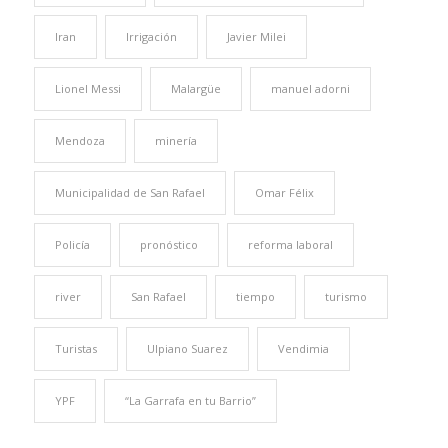
Iran
Irrigación
Javier Milei
Lionel Messi
Malargüe
manuel adorni
Mendoza
minería
Municipalidad de San Rafael
Omar Félix
Policía
pronóstico
reforma laboral
river
San Rafael
tiempo
turismo
Turistas
Ulpiano Suarez
Vendimia
YPF
“La Garrafa en tu Barrio”