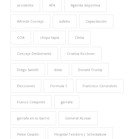
accidente
AFA
Agenda deportiva
Alfredo Cornejo
asfalto
Capacitación
CCIA
chiqui tapia
Clima
Concejo Deliberante
Cristina Kirchner
Diego Santilli
dolar
Donald Trump
Elecciones
Formula 1
Francisco Cerúndolo
Franco Colapinto
garrafa
garrafa en tu barrio
General ALvear
Hebe Casado
Hospital Teodoro J. Schestakow