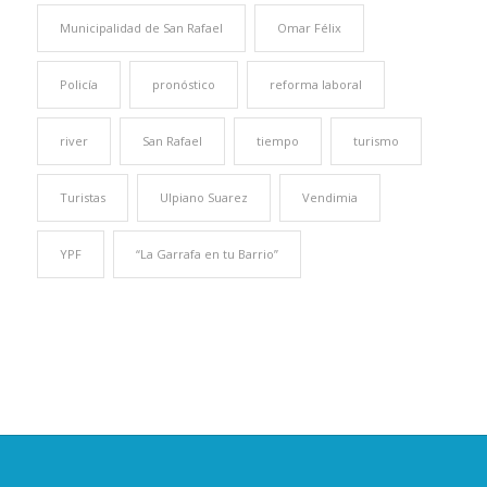
Municipalidad de San Rafael
Omar Félix
Policía
pronóstico
reforma laboral
river
San Rafael
tiempo
turismo
Turistas
Ulpiano Suarez
Vendimia
YPF
“La Garrafa en tu Barrio”