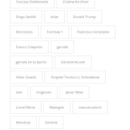
Concejo Deliberante
Cristina Kirchner
Diego Santilli
dolar
Donald Trump
Elecciones
Formula 1
Francisco Cerúndolo
Franco Colapinto
garrafa
garrafa en tu barrio
General ALvear
Hebe Casado
Hospital Teodoro J. Schestakow
Iran
Irrigación
Javier Milei
Lionel Messi
Malargüe
manuel adorni
Mendoza
minería