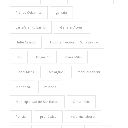
Franco Colapinto
garrafa
garrafa en tu barrio
General ALvear
Hebe Casado
Hospital Teodoro J. Schestakow
Iran
Irrigación
Javier Milei
Lionel Messi
Malargüe
manuel adorni
Mendoza
minería
Municipalidad de San Rafael
Omar Félix
Policía
pronóstico
reforma laboral