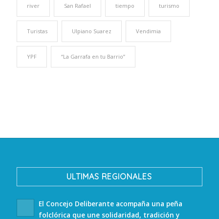
river
San Rafael
tiempo
turismo
Turistas
Ulpiano Suarez
Vendimia
YPF
“La Garrafa en tu Barrio”
ULTIMAS REGIONALES
El Concejo Deliberante acompaña una peña
folclórica que une solidaridad, tradición y