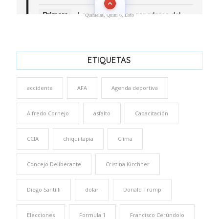
Quinielas, Quini 6, Loto
ETIQUETAS
accidente
AFA
Agenda deportiva
Alfredo Cornejo
asfalto
Capacitación
CCIA
chiqui tapia
Clima
Concejo Deliberante
Cristina Kirchner
Diego Santilli
dolar
Donald Trump
Elecciones
Formula 1
Francisco Cerúndolo