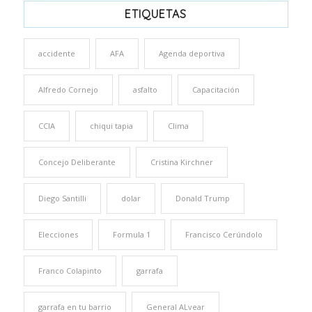
ETIQUETAS
accidente
AFA
Agenda deportiva
Alfredo Cornejo
asfalto
Capacitación
CCIA
chiqui tapia
Clima
Concejo Deliberante
Cristina Kirchner
Diego Santilli
dolar
Donald Trump
Elecciones
Formula 1
Francisco Cerúndolo
Franco Colapinto
garrafa
garrafa en tu barrio
General ALvear