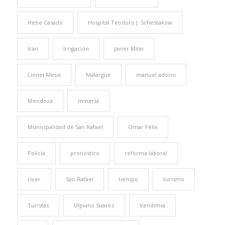
Hebe Casado
Hospital Teodoro J. Schestakow
Iran
Irrigación
Javier Milei
Lionel Messi
Malargüe
manuel adorni
Mendoza
minería
Municipalidad de San Rafael
Omar Félix
Policía
pronóstico
reforma laboral
river
San Rafael
tiempo
turismo
Turistas
Ulpiano Suarez
Vendimia