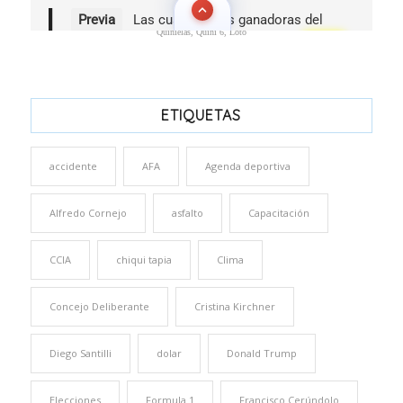
Quinielas, Quini 6, Loto
ETIQUETAS
accidente
AFA
Agenda deportiva
Alfredo Cornejo
asfalto
Capacitación
CCIA
chiqui tapia
Clima
Concejo Deliberante
Cristina Kirchner
Diego Santilli
dolar
Donald Trump
Elecciones
Formula 1
Francisco Cerúndolo