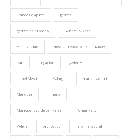
Franco Colapinto
garrafa
garrafa en tu barrio
General ALvear
Hebe Casado
Hospital Teodoro J. Schestakow
Iran
Irrigación
Javier Milei
Lionel Messi
Malargüe
manuel adorni
Mendoza
minería
Municipalidad de San Rafael
Omar Félix
Policía
pronóstico
reforma laboral