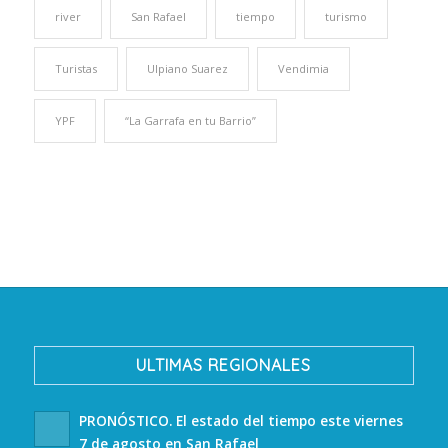
river
San Rafael
tiempo
turismo
Turistas
Ulpiano Suarez
Vendimia
YPF
“La Garrafa en tu Barrio”
ULTIMAS REGIONALES
PRONÓSTICO. El estado del tiempo este viernes
7 de agosto en San Rafael