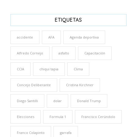
ETIQUETAS
accidente
AFA
Agenda deportiva
Alfredo Cornejo
asfalto
Capacitación
CCIA
chiqui tapia
Clima
Concejo Deliberante
Cristina Kirchner
Diego Santilli
dolar
Donald Trump
Elecciones
Formula 1
Francisco Cerúndolo
Franco Colapinto
garrafa