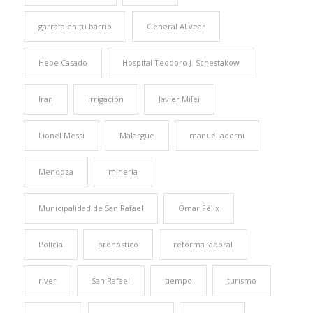
garrafa en tu barrio
General ALvear
Hebe Casado
Hospital Teodoro J. Schestakow
Iran
Irrigación
Javier Milei
Lionel Messi
Malargüe
manuel adorni
Mendoza
minería
Municipalidad de San Rafael
Omar Félix
Policía
pronóstico
reforma laboral
river
San Rafael
tiempo
turismo