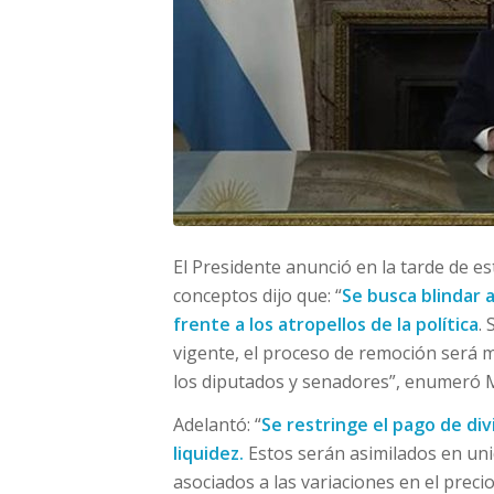
El Presidente anunció en la tarde de es
conceptos dijo que: “
Se busca blindar a
frente a los atropellos de la política
.
vigente, el proceso de remoción será m
los diputados y senadores”, enumeró M
Adelantó: “
Se restringe el pago de div
liquidez.
Estos serán asimilados en uni
asociados a las variaciones en el prec