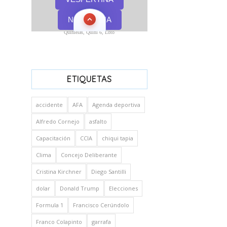
Quinielas, Quini 6, Loto
ETIQUETAS
accidente
AFA
Agenda deportiva
Alfredo Cornejo
asfalto
Capacitación
CCIA
chiqui tapia
Clima
Concejo Deliberante
Cristina Kirchner
Diego Santilli
dolar
Donald Trump
Elecciones
Formula 1
Francisco Cerúndolo
Franco Colapinto
garrafa