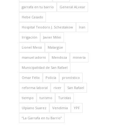
garrafa en tu barrio
General ALvear
Hebe Casado
Hospital Teodoro J. Schestakow
Iran
Irrigación
Javier Milei
Lionel Messi
Malargüe
manuel adorni
Mendoza
minería
Municipalidad de San Rafael
Omar Félix
Policía
pronóstico
reforma laboral
river
San Rafael
tiempo
turismo
Turistas
Ulpiano Suarez
Vendimia
YPF
“La Garrafa en tu Barrio”