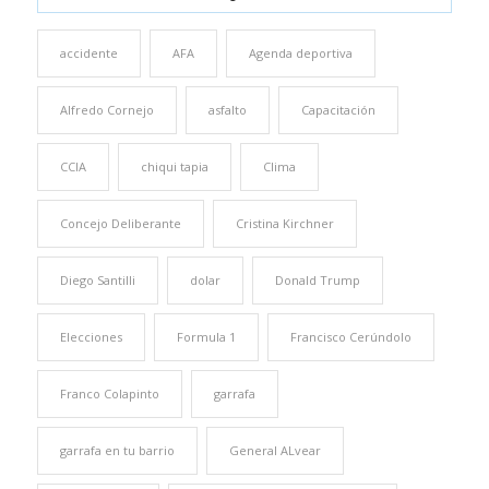
accidente
AFA
Agenda deportiva
Alfredo Cornejo
asfalto
Capacitación
CCIA
chiqui tapia
Clima
Concejo Deliberante
Cristina Kirchner
Diego Santilli
dolar
Donald Trump
Elecciones
Formula 1
Francisco Cerúndolo
Franco Colapinto
garrafa
garrafa en tu barrio
General ALvear