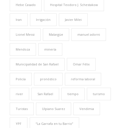
Hebe Casado
Hospital Teodoro J. Schestakow
Iran
Irrigación
Javier Milei
Lionel Messi
Malargüe
manuel adorni
Mendoza
minería
Municipalidad de San Rafael
Omar Félix
Policía
pronóstico
reforma laboral
river
San Rafael
tiempo
turismo
Turistas
Ulpiano Suarez
Vendimia
YPF
“La Garrafa en tu Barrio”