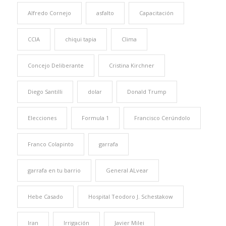
Alfredo Cornejo
asfalto
Capacitación
CCIA
chiqui tapia
Clima
Concejo Deliberante
Cristina Kirchner
Diego Santilli
dolar
Donald Trump
Elecciones
Formula 1
Francisco Cerúndolo
Franco Colapinto
garrafa
garrafa en tu barrio
General ALvear
Hebe Casado
Hospital Teodoro J. Schestakow
Iran
Irrigación
Javier Milei