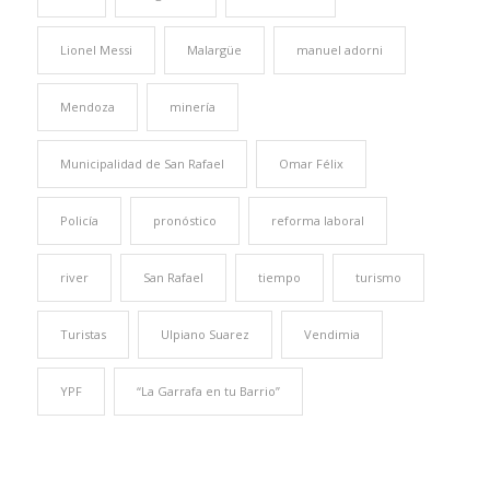
Lionel Messi
Malargüe
manuel adorni
Mendoza
minería
Municipalidad de San Rafael
Omar Félix
Policía
pronóstico
reforma laboral
river
San Rafael
tiempo
turismo
Turistas
Ulpiano Suarez
Vendimia
YPF
“La Garrafa en tu Barrio”