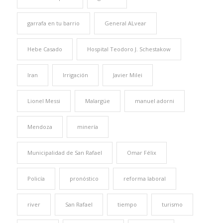
garrafa en tu barrio
General ALvear
Hebe Casado
Hospital Teodoro J. Schestakow
Iran
Irrigación
Javier Milei
Lionel Messi
Malargüe
manuel adorni
Mendoza
minería
Municipalidad de San Rafael
Omar Félix
Policía
pronóstico
reforma laboral
river
San Rafael
tiempo
turismo