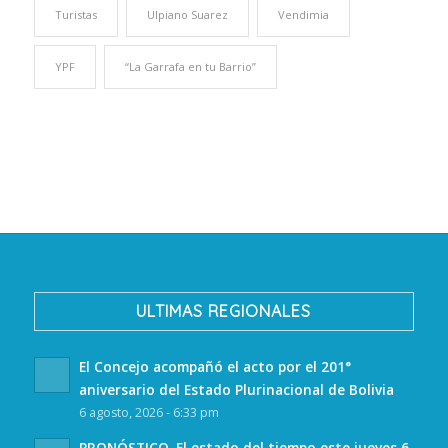
Turistas
Ulpiano Suarez
Vendimia
YPF
“La Garrafa en tu Barrio”
ULTIMAS REGIONALES
El Concejo acompañó el acto por el 201°
aniversario del Estado Plurinacional de Bolivia
6 agosto, 2026 - 6:33 pm
PRONÓSTICO. El estado del tiempo este jueves 6