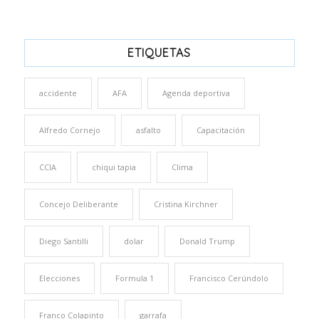
ETIQUETAS
accidente
AFA
Agenda deportiva
Alfredo Cornejo
asfalto
Capacitación
CCIA
chiqui tapia
Clima
Concejo Deliberante
Cristina Kirchner
Diego Santilli
dolar
Donald Trump
Elecciones
Formula 1
Francisco Cerúndolo
Franco Colapinto
garrafa