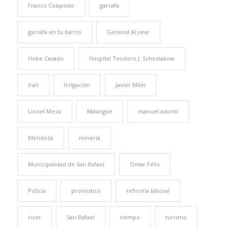
Franco Colapinto
garrafa
garrafa en tu barrio
General ALvear
Hebe Casado
Hospital Teodoro J. Schestakow
Iran
Irrigación
Javier Milei
Lionel Messi
Malargüe
manuel adorni
Mendoza
minería
Municipalidad de San Rafael
Omar Félix
Policía
pronóstico
reforma laboral
river
San Rafael
tiempo
turismo