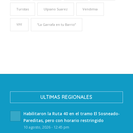
Turistas
Ulpiano Suarez
Vendimia
YPF
“La Garrafa en tu Barrio”
ULTIMAS REGIONALES
Habilitaron la Ruta 40 en el tramo El Sosneado-
Pareditas, pero con horario restringido
10 agosto, 2026 - 12:45 pm