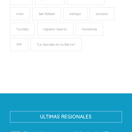
river
San Rafael
tiempo
turismo
Turistas
Ulpiano Suarez
Vendimia
YPF
“La Garrafa en tu Barrio”
ULTIMAS REGIONALES