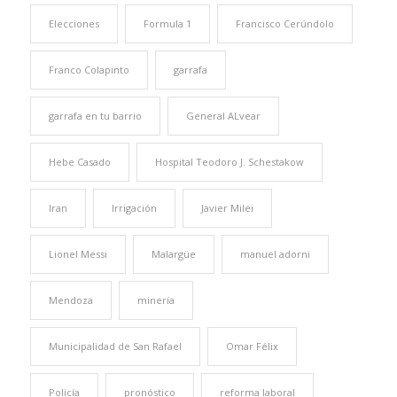
Elecciones
Formula 1
Francisco Cerúndolo
Franco Colapinto
garrafa
garrafa en tu barrio
General ALvear
Hebe Casado
Hospital Teodoro J. Schestakow
Iran
Irrigación
Javier Milei
Lionel Messi
Malargüe
manuel adorni
Mendoza
minería
Municipalidad de San Rafael
Omar Félix
Policía
pronóstico
reforma laboral