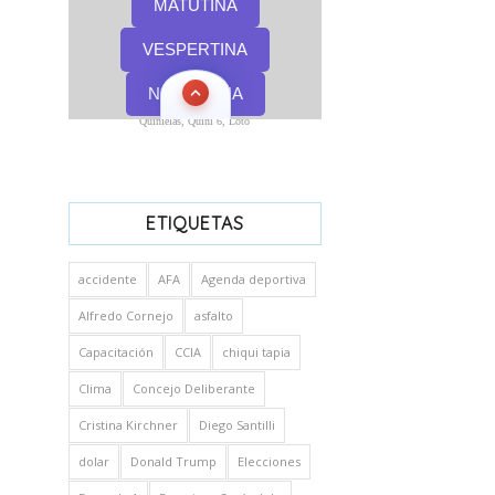
Quinielas, Quini 6, Loto
ETIQUETAS
accidente
AFA
Agenda deportiva
Alfredo Cornejo
asfalto
Capacitación
CCIA
chiqui tapia
Clima
Concejo Deliberante
Cristina Kirchner
Diego Santilli
dolar
Donald Trump
Elecciones