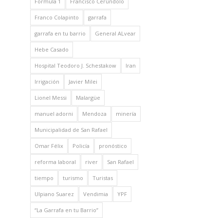
Formula 1
Francisco Cerúndolo
Franco Colapinto
garrafa
garrafa en tu barrio
General ALvear
Hebe Casado
Hospital Teodoro J. Schestakow
Iran
Irrigación
Javier Milei
Lionel Messi
Malargüe
manuel adorni
Mendoza
minería
Municipalidad de San Rafael
Omar Félix
Policía
pronóstico
reforma laboral
river
San Rafael
tiempo
turismo
Turistas
Ulpiano Suarez
Vendimia
YPF
“La Garrafa en tu Barrio”