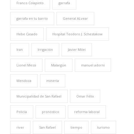
Franco Colapinto
garrafa
garrafa en tu barrio
General ALvear
Hebe Casado
Hospital Teodoro J. Schestakow
Iran
Irrigación
Javier Milei
Lionel Messi
Malargüe
manuel adorni
Mendoza
minería
Municipalidad de San Rafael
Omar Félix
Policía
pronóstico
reforma laboral
river
San Rafael
tiempo
turismo