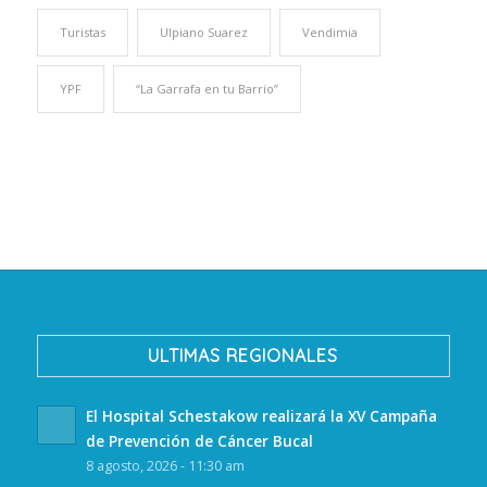
Turistas
Ulpiano Suarez
Vendimia
YPF
“La Garrafa en tu Barrio”
ULTIMAS REGIONALES
El Hospital Schestakow realizará la XV Campaña
de Prevención de Cáncer Bucal
8 agosto, 2026 - 11:30 am