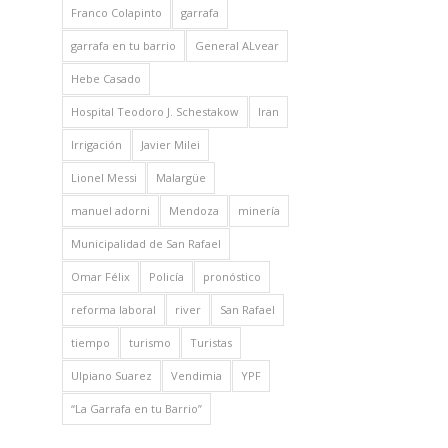
Franco Colapinto
garrafa
garrafa en tu barrio
General ALvear
Hebe Casado
Hospital Teodoro J. Schestakow
Iran
Irrigación
Javier Milei
Lionel Messi
Malargüe
manuel adorni
Mendoza
minería
Municipalidad de San Rafael
Omar Félix
Policía
pronóstico
reforma laboral
river
San Rafael
tiempo
turismo
Turistas
Ulpiano Suarez
Vendimia
YPF
“La Garrafa en tu Barrio”