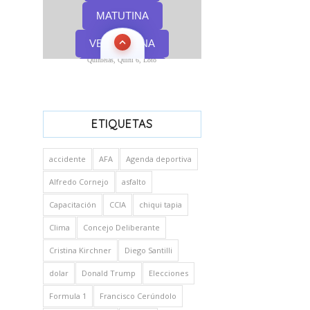
Quinielas, Quini 6, Loto
ETIQUETAS
accidente
AFA
Agenda deportiva
Alfredo Cornejo
asfalto
Capacitación
CCIA
chiqui tapia
Clima
Concejo Deliberante
Cristina Kirchner
Diego Santilli
dolar
Donald Trump
Elecciones
Formula 1
Francisco Cerúndolo