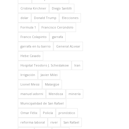
Cristina Kirchner
Diego Santilli
dolar
Donald Trump
Elecciones
Formula 1
Francisco Cerúndolo
Franco Colapinto
garrafa
garrafa en tu barrio
General ALvear
Hebe Casado
Hospital Teodoro J. Schestakow
Iran
Irrigación
Javier Milei
Lionel Messi
Malargüe
manuel adorni
Mendoza
minería
Municipalidad de San Rafael
Omar Félix
Policía
pronóstico
reforma laboral
river
San Rafael