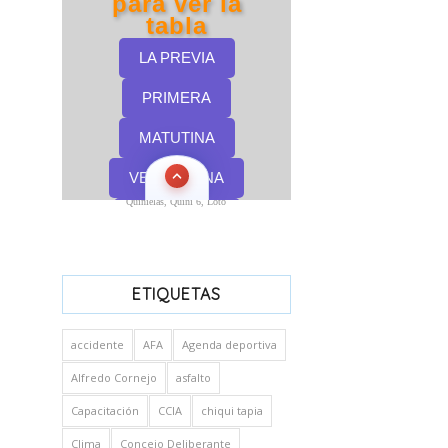
Quinielas, Quini 6, Loto
ETIQUETAS
accidente
AFA
Agenda deportiva
Alfredo Cornejo
asfalto
Capacitación
CCIA
chiqui tapia
Clima
Concejo Deliberante