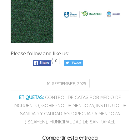
Please follow and like us:
0
/
10 SEPTIEMBRE, 2025
ETIQUETAS:
CONTROL DE CATAS POR MEDIO DE
INCRUENTO
,
GOBIERNO DE MENDOZA
,
INSTITUTO DE
SANIDAD Y CALIDAD AGROPECUARIA MENDOZA
(ISCAMEN)
,
MUNICIPALIDAD DE SAN RAFAEL
Compartir esta entrada