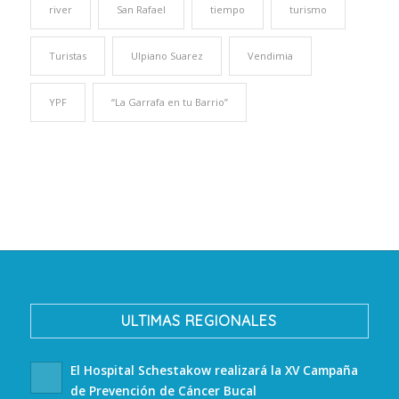
river
San Rafael
tiempo
turismo
Turistas
Ulpiano Suarez
Vendimia
YPF
“La Garrafa en tu Barrio”
ULTIMAS REGIONALES
El Hospital Schestakow realizará la XV Campaña
de Prevención de Cáncer Bucal