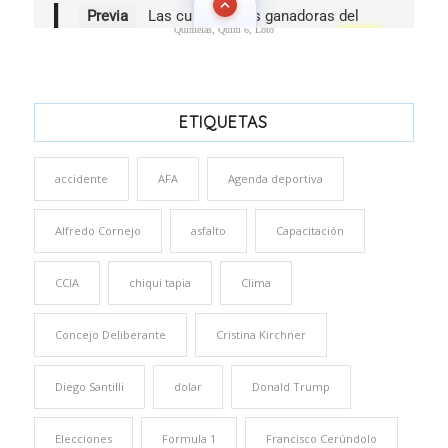
Quinielas, Quini 6, Loto
ETIQUETAS
accidente
AFA
Agenda deportiva
Alfredo Cornejo
asfalto
Capacitación
CCIA
chiqui tapia
Clima
Concejo Deliberante
Cristina Kirchner
Diego Santilli
dolar
Donald Trump
Elecciones
Formula 1
Francisco Cerúndolo