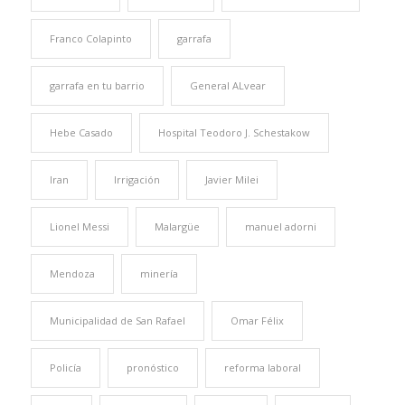
Franco Colapinto
garrafa
garrafa en tu barrio
General ALvear
Hebe Casado
Hospital Teodoro J. Schestakow
Iran
Irrigación
Javier Milei
Lionel Messi
Malargüe
manuel adorni
Mendoza
minería
Municipalidad de San Rafael
Omar Félix
Policía
pronóstico
reforma laboral