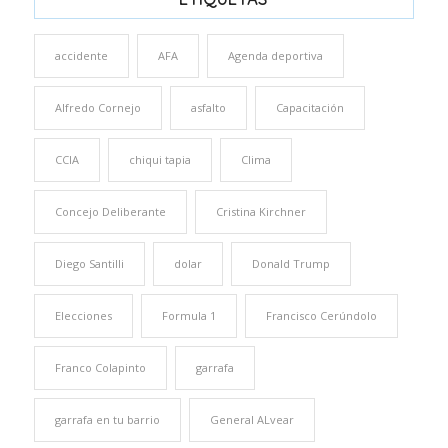
accidente
AFA
Agenda deportiva
Alfredo Cornejo
asfalto
Capacitación
CCIA
chiqui tapia
Clima
Concejo Deliberante
Cristina Kirchner
Diego Santilli
dolar
Donald Trump
Elecciones
Formula 1
Francisco Cerúndolo
Franco Colapinto
garrafa
garrafa en tu barrio
General ALvear