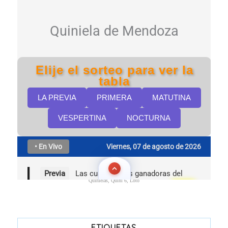
Quinielas, Quini 6, Loto
ETIQUETAS