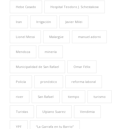
Hebe Casado
Hospital Teodoro J. Schestakow
Iran
Irrigación
Javier Milei
Lionel Messi
Malargüe
manuel adorni
Mendoza
minería
Municipalidad de San Rafael
Omar Félix
Policía
pronóstico
reforma laboral
river
San Rafael
tiempo
turismo
Turistas
Ulpiano Suarez
Vendimia
YPF
“La Garrafa en tu Barrio”