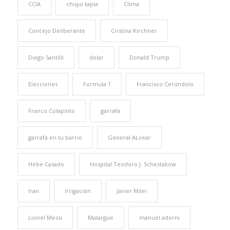
CCIA
chiqui tapia
Clima
Concejo Deliberante
Cristina Kirchner
Diego Santilli
dolar
Donald Trump
Elecciones
Formula 1
Francisco Cerúndolo
Franco Colapinto
garrafa
garrafa en tu barrio
General ALvear
Hebe Casado
Hospital Teodoro J. Schestakow
Iran
Irrigación
Javier Milei
Lionel Messi
Malargüe
manuel adorni