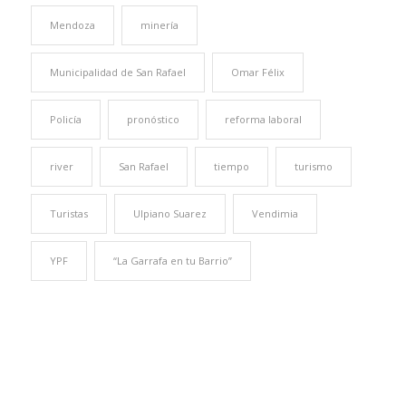
Mendoza
minería
Municipalidad de San Rafael
Omar Félix
Policía
pronóstico
reforma laboral
river
San Rafael
tiempo
turismo
Turistas
Ulpiano Suarez
Vendimia
YPF
“La Garrafa en tu Barrio”