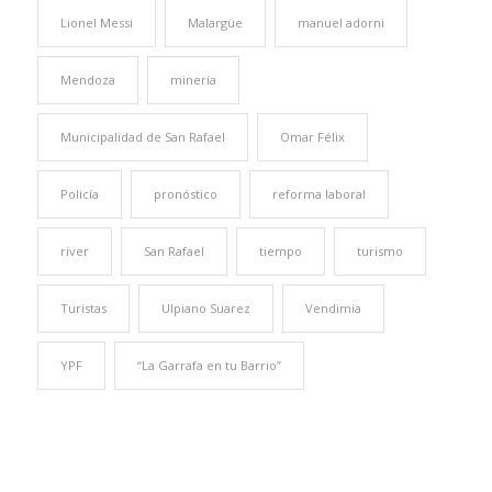
Lionel Messi
Malargüe
manuel adorni
Mendoza
minería
Municipalidad de San Rafael
Omar Félix
Policía
pronóstico
reforma laboral
river
San Rafael
tiempo
turismo
Turistas
Ulpiano Suarez
Vendimia
YPF
“La Garrafa en tu Barrio”