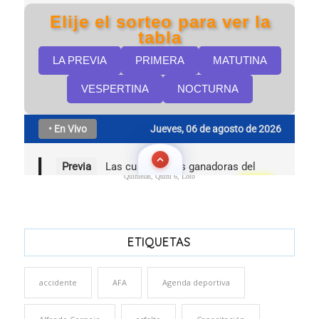
Quinielas, Quini 6, Loto
ETIQUETAS
accidente
AFA
Agenda deportiva