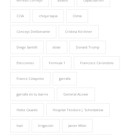
Alfredo Cornejo
asfalto
Capacitación
CCIA
chiqui tapia
Clima
Concejo Deliberante
Cristina Kirchner
Diego Santilli
dolar
Donald Trump
Elecciones
Formula 1
Francisco Cerúndolo
Franco Colapinto
garrafa
garrafa en tu barrio
General ALvear
Hebe Casado
Hospital Teodoro J. Schestakow
Iran
Irrigación
Javier Milei