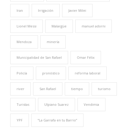
Iran
Irrigación
Javier Milei
Lionel Messi
Malargüe
manuel adorni
Mendoza
minería
Municipalidad de San Rafael
Omar Félix
Policía
pronóstico
reforma laboral
river
San Rafael
tiempo
turismo
Turistas
Ulpiano Suarez
Vendimia
YPF
“La Garrafa en tu Barrio”