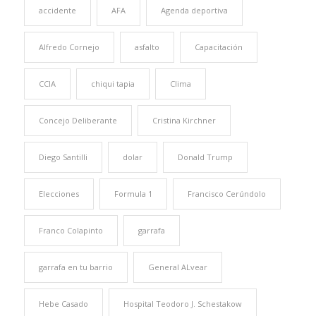
accidente
AFA
Agenda deportiva
Alfredo Cornejo
asfalto
Capacitación
CCIA
chiqui tapia
Clima
Concejo Deliberante
Cristina Kirchner
Diego Santilli
dolar
Donald Trump
Elecciones
Formula 1
Francisco Cerúndolo
Franco Colapinto
garrafa
garrafa en tu barrio
General ALvear
Hebe Casado
Hospital Teodoro J. Schestakow