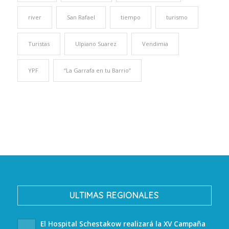
river
San Rafael
tiempo
turismo
Turistas
Ulpiano Suarez
Vendimia
YPF
“La Garrafa en tu Barrio”
ULTIMAS REGIONALES
El Hospital Schestakow realizará la XV Campaña