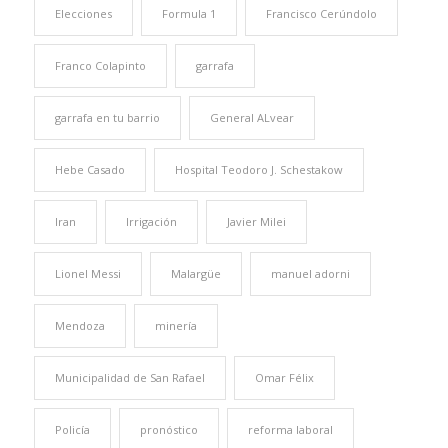
Elecciones
Formula 1
Francisco Cerúndolo
Franco Colapinto
garrafa
garrafa en tu barrio
General ALvear
Hebe Casado
Hospital Teodoro J. Schestakow
Iran
Irrigación
Javier Milei
Lionel Messi
Malargüe
manuel adorni
Mendoza
minería
Municipalidad de San Rafael
Omar Félix
Policía
pronóstico
reforma laboral