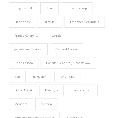
Diego Santilli
dolar
Donald Trump
Elecciones
Formula 1
Francisco Cerúndolo
Franco Colapinto
garrafa
garrafa en tu barrio
General ALvear
Hebe Casado
Hospital Teodoro J. Schestakow
Iran
Irrigación
Javier Milei
Lionel Messi
Malargüe
manuel adorni
Mendoza
minería
Municipalidad de San Rafael
Omar Félix