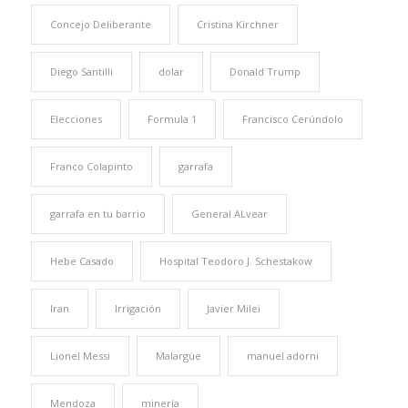
Concejo Deliberante
Cristina Kirchner
Diego Santilli
dolar
Donald Trump
Elecciones
Formula 1
Francisco Cerúndolo
Franco Colapinto
garrafa
garrafa en tu barrio
General ALvear
Hebe Casado
Hospital Teodoro J. Schestakow
Iran
Irrigación
Javier Milei
Lionel Messi
Malargüe
manuel adorni
Mendoza
minería