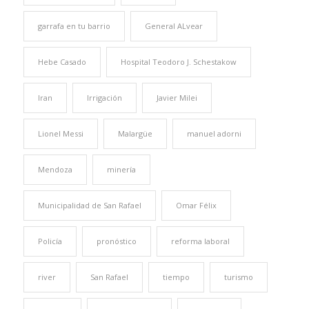
garrafa en tu barrio
General ALvear
Hebe Casado
Hospital Teodoro J. Schestakow
Iran
Irrigación
Javier Milei
Lionel Messi
Malargüe
manuel adorni
Mendoza
minería
Municipalidad de San Rafael
Omar Félix
Policía
pronóstico
reforma laboral
river
San Rafael
tiempo
turismo