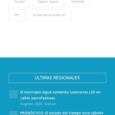
Turistas
Ulpiano Suarez
Vendimia
YPF
“La Garrafa en tu Barrio”
ULTIMAS REGIONALES
El municipio sigue sumando luminarias LED en
calles sanrafaelinas
8 agosto, 2026 - 9:43 am
PRONÓSTICO. El estado del tiempo este sábado