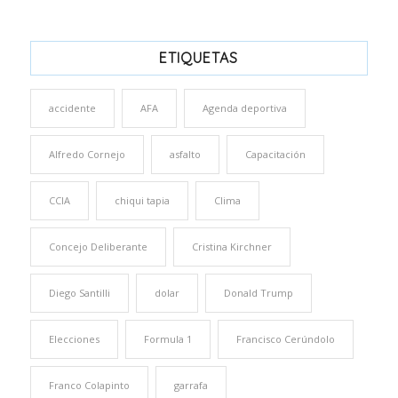
ETIQUETAS
accidente
AFA
Agenda deportiva
Alfredo Cornejo
asfalto
Capacitación
CCIA
chiqui tapia
Clima
Concejo Deliberante
Cristina Kirchner
Diego Santilli
dolar
Donald Trump
Elecciones
Formula 1
Francisco Cerúndolo
Franco Colapinto
garrafa