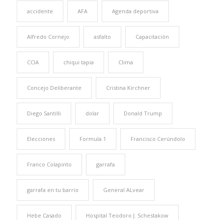
accidente
AFA
Agenda deportiva
Alfredo Cornejo
asfalto
Capacitación
CCIA
chiqui tapia
Clima
Concejo Deliberante
Cristina Kirchner
Diego Santilli
dolar
Donald Trump
Elecciones
Formula 1
Francisco Cerúndolo
Franco Colapinto
garrafa
garrafa en tu barrio
General ALvear
Hebe Casado
Hospital Teodoro J. Schestakow