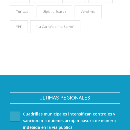
Turistas
Ulpiano Suarez
Vendimia
YPF
“La Garrafa en tu Barrio”
ULTIMAS REGIONALES
Cuadrillas municipales intensifican controles y
sancionan a quienes arrojan basura de manera
indebida en la vía pública