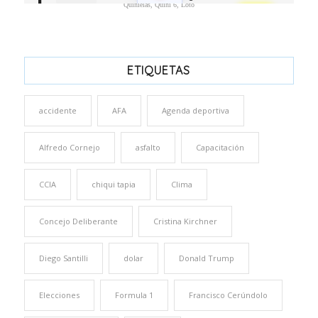
Quinielas, Quini 6, Loto
ETIQUETAS
accidente
AFA
Agenda deportiva
Alfredo Cornejo
asfalto
Capacitación
CCIA
chiqui tapia
Clima
Concejo Deliberante
Cristina Kirchner
Diego Santilli
dolar
Donald Trump
Elecciones
Formula 1
Francisco Cerúndolo