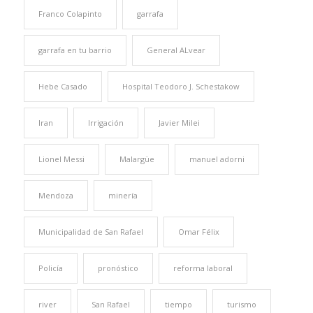
Franco Colapinto
garrafa
garrafa en tu barrio
General ALvear
Hebe Casado
Hospital Teodoro J. Schestakow
Iran
Irrigación
Javier Milei
Lionel Messi
Malargüe
manuel adorni
Mendoza
minería
Municipalidad de San Rafael
Omar Félix
Policía
pronóstico
reforma laboral
river
San Rafael
tiempo
turismo