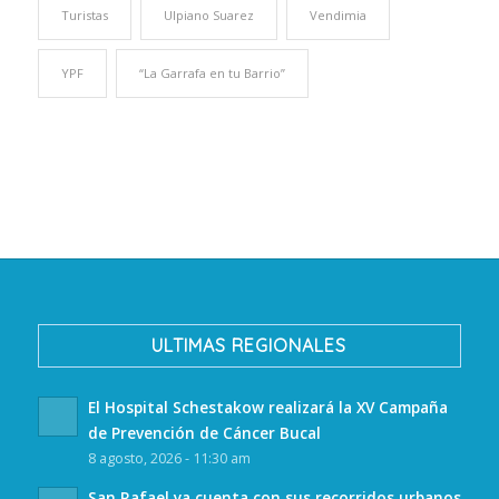
Turistas
Ulpiano Suarez
Vendimia
YPF
“La Garrafa en tu Barrio”
ULTIMAS REGIONALES
El Hospital Schestakow realizará la XV Campaña
de Prevención de Cáncer Bucal
8 agosto, 2026 - 11:30 am
San Rafael ya cuenta con sus recorridos urbanos