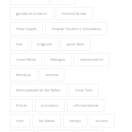
garrafa en tu barrio
General ALvear
Hebe Casado
Hospital Teodoro J. Schestakow
Iran
Irrigación
Javier Milei
Lionel Messi
Malargüe
manuel adorni
Mendoza
minería
Municipalidad de San Rafael
Omar Félix
Policía
pronóstico
reforma laboral
river
San Rafael
tiempo
turismo