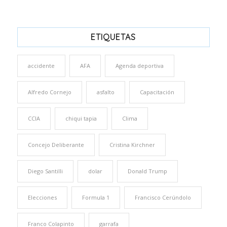
ETIQUETAS
accidente
AFA
Agenda deportiva
Alfredo Cornejo
asfalto
Capacitación
CCIA
chiqui tapia
Clima
Concejo Deliberante
Cristina Kirchner
Diego Santilli
dolar
Donald Trump
Elecciones
Formula 1
Francisco Cerúndolo
Franco Colapinto
garrafa