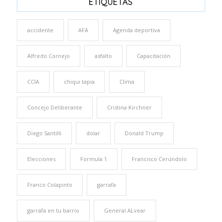
ETIQUETAS
accidente
AFA
Agenda deportiva
Alfredo Cornejo
asfalto
Capacitación
CCIA
chiqui tapia
Clima
Concejo Deliberante
Cristina Kirchner
Diego Santilli
dolar
Donald Trump
Elecciones
Formula 1
Francisco Cerúndolo
Franco Colapinto
garrafa
garrafa en tu barrio
General ALvear