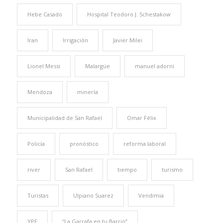
Hebe Casado
Hospital Teodoro J. Schestakow
Iran
Irrigación
Javier Milei
Lionel Messi
Malargüe
manuel adorni
Mendoza
minería
Municipalidad de San Rafael
Omar Félix
Policía
pronóstico
reforma laboral
river
San Rafael
tiempo
turismo
Turistas
Ulpiano Suarez
Vendimia
YPF
“La Garrafa en tu Barrio”