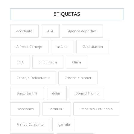
ETIQUETAS
accidente
AFA
Agenda deportiva
Alfredo Cornejo
asfalto
Capacitación
CCIA
chiqui tapia
Clima
Concejo Deliberante
Cristina Kirchner
Diego Santilli
dolar
Donald Trump
Elecciones
Formula 1
Francisco Cerúndolo
Franco Colapinto
garrafa