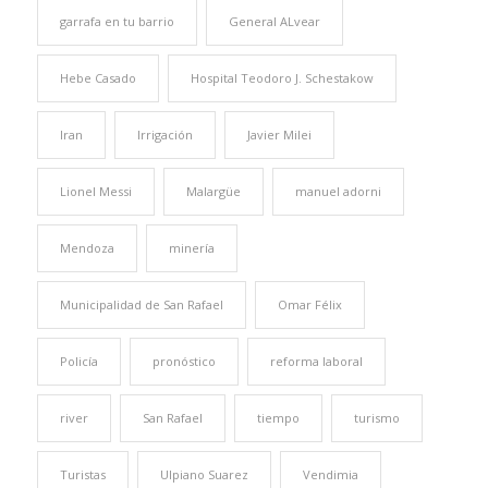
garrafa en tu barrio
General ALvear
Hebe Casado
Hospital Teodoro J. Schestakow
Iran
Irrigación
Javier Milei
Lionel Messi
Malargüe
manuel adorni
Mendoza
minería
Municipalidad de San Rafael
Omar Félix
Policía
pronóstico
reforma laboral
river
San Rafael
tiempo
turismo
Turistas
Ulpiano Suarez
Vendimia