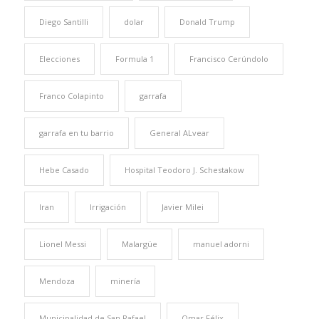
Diego Santilli
dolar
Donald Trump
Elecciones
Formula 1
Francisco Cerúndolo
Franco Colapinto
garrafa
garrafa en tu barrio
General ALvear
Hebe Casado
Hospital Teodoro J. Schestakow
Iran
Irrigación
Javier Milei
Lionel Messi
Malargüe
manuel adorni
Mendoza
minería
Municipalidad de San Rafael
Omar Félix