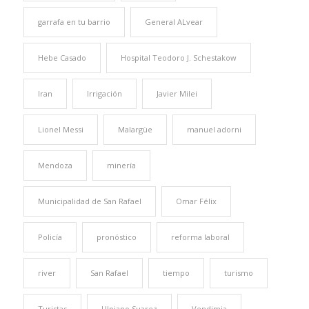
garrafa en tu barrio
General ALvear
Hebe Casado
Hospital Teodoro J. Schestakow
Iran
Irrigación
Javier Milei
Lionel Messi
Malargüe
manuel adorni
Mendoza
minería
Municipalidad de San Rafael
Omar Félix
Policía
pronóstico
reforma laboral
river
San Rafael
tiempo
turismo
Turistas
Ulpiano Suarez
Vendimia