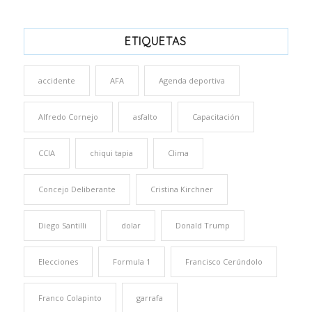
ETIQUETAS
accidente
AFA
Agenda deportiva
Alfredo Cornejo
asfalto
Capacitación
CCIA
chiqui tapia
Clima
Concejo Deliberante
Cristina Kirchner
Diego Santilli
dolar
Donald Trump
Elecciones
Formula 1
Francisco Cerúndolo
Franco Colapinto
garrafa