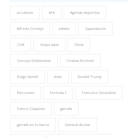
accidente
AFA
Agenda deportiva
Alfredo Cornejo
asfalto
Capacitación
CCIA
chiqui tapia
Clima
Concejo Deliberante
Cristina Kirchner
Diego Santilli
dolar
Donald Trump
Elecciones
Formula 1
Francisco Cerúndolo
Franco Colapinto
garrafa
garrafa en tu barrio
General ALvear