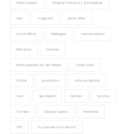
Hebe Casado
Hospital Teodoro J. Schestakow
Iran
Irrigación
Javier Milei
Lionel Messi
Malargüe
manuel adorni
Mendoza
minería
Municipalidad de San Rafael
Omar Félix
Policía
pronóstico
reforma laboral
river
San Rafael
tiempo
turismo
Turistas
Ulpiano Suarez
Vendimia
YPF
“La Garrafa en tu Barrio”