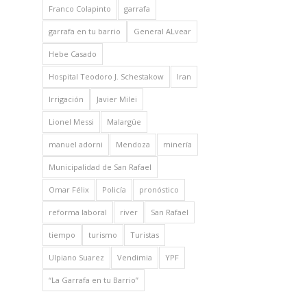
Franco Colapinto
garrafa
garrafa en tu barrio
General ALvear
Hebe Casado
Hospital Teodoro J. Schestakow
Iran
Irrigación
Javier Milei
Lionel Messi
Malargüe
manuel adorni
Mendoza
minería
Municipalidad de San Rafael
Omar Félix
Policía
pronóstico
reforma laboral
river
San Rafael
tiempo
turismo
Turistas
Ulpiano Suarez
Vendimia
YPF
“La Garrafa en tu Barrio”