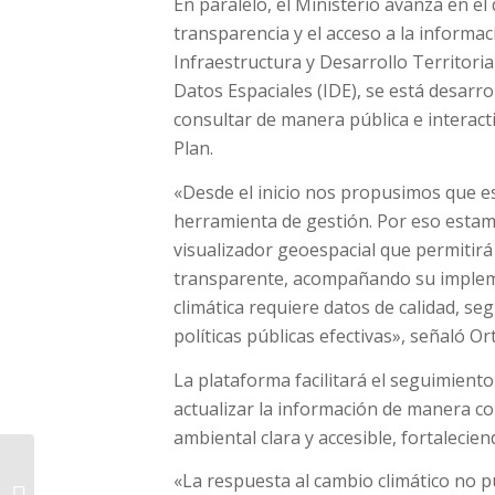
En paralelo, el Ministerio avanza en el
transparencia y el acceso a la informac
Infraestructura y Desarrollo Territorial
Datos Espaciales (IDE), se está desarr
consultar de manera pública e interacti
Plan.
«Desde el inicio nos propusimos que e
herramienta de gestión. Por eso esta
visualizador geoespacial que permitirá
transparente, acompañando su impleme
climática requiere datos de calidad, s
políticas públicas efectivas», señaló Or
La plataforma facilitará el seguimient
actualizar la información de manera co
ambiental clara y accesible, fortalecien
Gasoducto: por su
«La respuesta al cambio climático no 
puesta en marcha, no