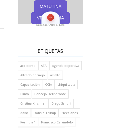
Quinielas, Quini 6, Loto
ETIQUETAS
accidente
AFA
Agenda deportiva
Alfredo Cornejo
asfalto
Capacitación
CCIA
chiqui tapia
Clima
Concejo Deliberante
Cristina Kirchner
Diego Santilli
dolar
Donald Trump
Elecciones
Formula 1
Francisco Cerúndolo