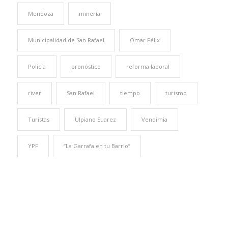
Mendoza
minería
Municipalidad de San Rafael
Omar Félix
Policía
pronóstico
reforma laboral
river
San Rafael
tiempo
turismo
Turistas
Ulpiano Suarez
Vendimia
YPF
“La Garrafa en tu Barrio”