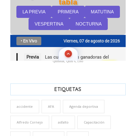
Quinielas, Quini 6, Loto
ETIQUETAS
accidente
AFA
Agenda deportiva
Alfredo Cornejo
asfalto
Capacitación