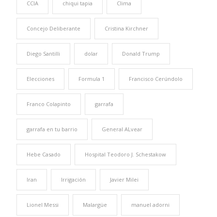
CCIA
chiqui tapia
Clima
Concejo Deliberante
Cristina Kirchner
Diego Santilli
dolar
Donald Trump
Elecciones
Formula 1
Francisco Cerúndolo
Franco Colapinto
garrafa
garrafa en tu barrio
General ALvear
Hebe Casado
Hospital Teodoro J. Schestakow
Iran
Irrigación
Javier Milei
Lionel Messi
Malargüe
manuel adorni