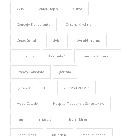
CCIA
chiqui tapia
Clima
Concejo Deliberante
Cristina Kirchner
Diego Santilli
dolar
Donald Trump
Elecciones
Formula 1
Francisco Cerúndolo
Franco Colapinto
garrafa
garrafa en tu barrio
General ALvear
Hebe Casado
Hospital Teodoro J. Schestakow
Iran
Irrigación
Javier Milei
Lionel Messi
Malargüe
manuel adorni