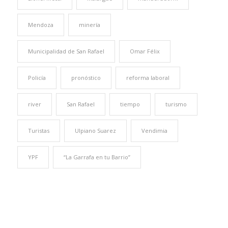
Mendoza
minería
Municipalidad de San Rafael
Omar Félix
Policía
pronóstico
reforma laboral
river
San Rafael
tiempo
turismo
Turistas
Ulpiano Suarez
Vendimia
YPF
“La Garrafa en tu Barrio”