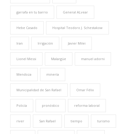
garrafa en tu barrio
General ALvear
Hebe Casado
Hospital Teodoro J. Schestakow
Iran
Irrigación
Javier Milei
Lionel Messi
Malargüe
manuel adorni
Mendoza
minería
Municipalidad de San Rafael
Omar Félix
Policía
pronóstico
reforma laboral
river
San Rafael
tiempo
turismo