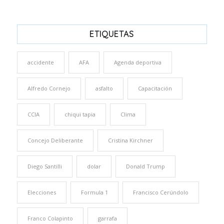
ETIQUETAS
accidente
AFA
Agenda deportiva
Alfredo Cornejo
asfalto
Capacitación
CCIA
chiqui tapia
Clima
Concejo Deliberante
Cristina Kirchner
Diego Santilli
dolar
Donald Trump
Elecciones
Formula 1
Francisco Cerúndolo
Franco Colapinto
garrafa