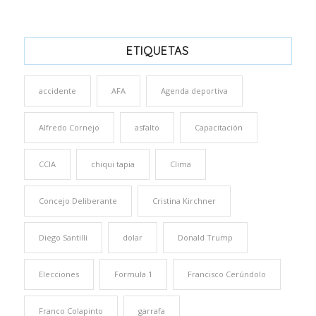
ETIQUETAS
accidente
AFA
Agenda deportiva
Alfredo Cornejo
asfalto
Capacitación
CCIA
chiqui tapia
Clima
Concejo Deliberante
Cristina Kirchner
Diego Santilli
dolar
Donald Trump
Elecciones
Formula 1
Francisco Cerúndolo
Franco Colapinto
garrafa