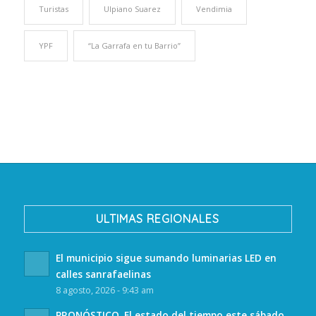
Turistas
Ulpiano Suarez
Vendimia
YPF
“La Garrafa en tu Barrio”
ULTIMAS REGIONALES
El municipio sigue sumando luminarias LED en
calles sanrafaelinas
8 agosto, 2026 - 9:43 am
PRONÓSTICO. El estado del tiempo este sábado