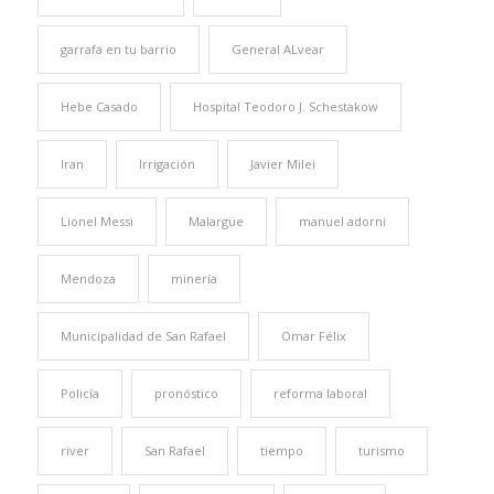
garrafa en tu barrio
General ALvear
Hebe Casado
Hospital Teodoro J. Schestakow
Iran
Irrigación
Javier Milei
Lionel Messi
Malargüe
manuel adorni
Mendoza
minería
Municipalidad de San Rafael
Omar Félix
Policía
pronóstico
reforma laboral
river
San Rafael
tiempo
turismo