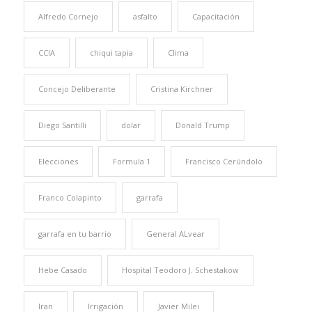
Alfredo Cornejo
asfalto
Capacitación
CCIA
chiqui tapia
Clima
Concejo Deliberante
Cristina Kirchner
Diego Santilli
dolar
Donald Trump
Elecciones
Formula 1
Francisco Cerúndolo
Franco Colapinto
garrafa
garrafa en tu barrio
General ALvear
Hebe Casado
Hospital Teodoro J. Schestakow
Iran
Irrigación
Javier Milei