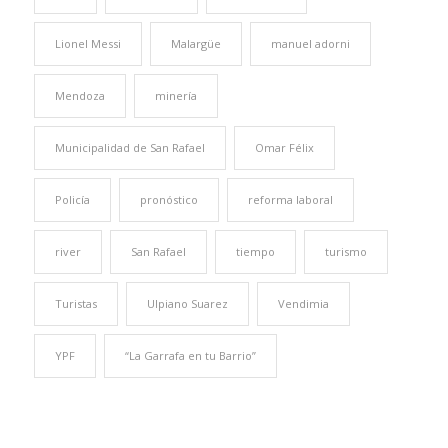
Lionel Messi
Malargüe
manuel adorni
Mendoza
minería
Municipalidad de San Rafael
Omar Félix
Policía
pronóstico
reforma laboral
river
San Rafael
tiempo
turismo
Turistas
Ulpiano Suarez
Vendimia
YPF
“La Garrafa en tu Barrio”