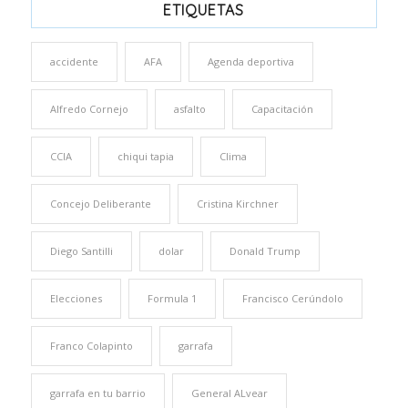
ETIQUETAS
accidente
AFA
Agenda deportiva
Alfredo Cornejo
asfalto
Capacitación
CCIA
chiqui tapia
Clima
Concejo Deliberante
Cristina Kirchner
Diego Santilli
dolar
Donald Trump
Elecciones
Formula 1
Francisco Cerúndolo
Franco Colapinto
garrafa
garrafa en tu barrio
General ALvear