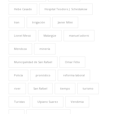
Hebe Casado
Hospital Teodoro J. Schestakow
Iran
Irrigación
Javier Milei
Lionel Messi
Malargüe
manuel adorni
Mendoza
minería
Municipalidad de San Rafael
Omar Félix
Policía
pronóstico
reforma laboral
river
San Rafael
tiempo
turismo
Turistas
Ulpiano Suarez
Vendimia