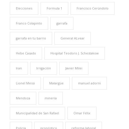
Elecciones
Formula 1
Francisco Cerúndolo
Franco Colapinto
garrafa
garrafa en tu barrio
General ALvear
Hebe Casado
Hospital Teodoro J. Schestakow
Iran
Irrigación
Javier Milei
Lionel Messi
Malargüe
manuel adorni
Mendoza
minería
Municipalidad de San Rafael
Omar Félix
Policía
pronóstico
reforma laboral