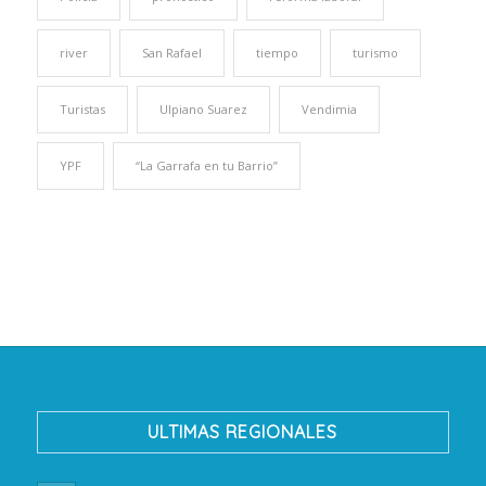
river
San Rafael
tiempo
turismo
Turistas
Ulpiano Suarez
Vendimia
YPF
“La Garrafa en tu Barrio”
ULTIMAS REGIONALES