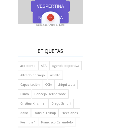
Quinielas, Quini 6, Loto
ETIQUETAS
accidente
AFA
Agenda deportiva
Alfredo Cornejo
asfalto
Capacitación
CCIA
chiqui tapia
Clima
Concejo Deliberante
Cristina Kirchner
Diego Santilli
dolar
Donald Trump
Elecciones
Formula 1
Francisco Cerúndolo