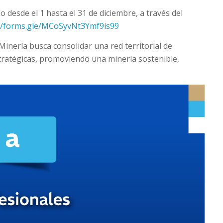
o desde el 1 hasta el 31 de diciembre, a través del
://forms.gle/MCoSyvNt3Ymf9is99
Minería busca consolidar una red territorial de
stratégicas, promoviendo una minería sostenible,