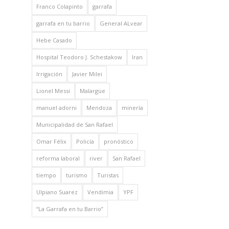
Franco Colapinto
garrafa
garrafa en tu barrio
General ALvear
Hebe Casado
Hospital Teodoro J. Schestakow
Iran
Irrigación
Javier Milei
Lionel Messi
Malargüe
manuel adorni
Mendoza
minería
Municipalidad de San Rafael
Omar Félix
Policía
pronóstico
reforma laboral
river
San Rafael
tiempo
turismo
Turistas
Ulpiano Suarez
Vendimia
YPF
“La Garrafa en tu Barrio”