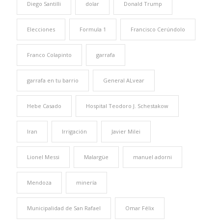
Diego Santilli
dolar
Donald Trump
Elecciones
Formula 1
Francisco Cerúndolo
Franco Colapinto
garrafa
garrafa en tu barrio
General ALvear
Hebe Casado
Hospital Teodoro J. Schestakow
Iran
Irrigación
Javier Milei
Lionel Messi
Malargüe
manuel adorni
Mendoza
minería
Municipalidad de San Rafael
Omar Félix