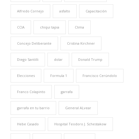
Alfredo Cornejo
asfalto
Capacitación
CCIA
chiqui tapia
Clima
Concejo Deliberante
Cristina Kirchner
Diego Santilli
dolar
Donald Trump
Elecciones
Formula 1
Francisco Cerúndolo
Franco Colapinto
garrafa
garrafa en tu barrio
General ALvear
Hebe Casado
Hospital Teodoro J. Schestakow