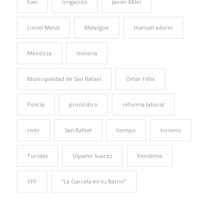
Iran
Irrigación
Javier Milei
Lionel Messi
Malargüe
manuel adorni
Mendoza
minería
Municipalidad de San Rafael
Omar Félix
Policía
pronóstico
reforma laboral
river
San Rafael
tiempo
turismo
Turistas
Ulpiano Suarez
Vendimia
YPF
“La Garrafa en tu Barrio”