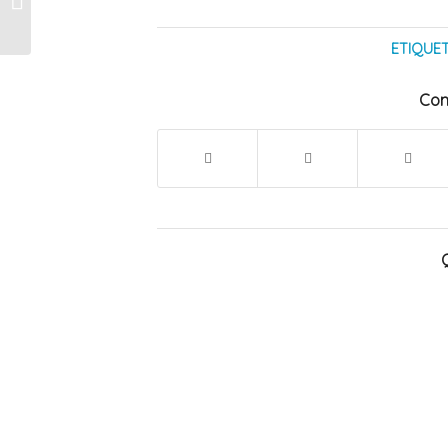
temperatura: el estado
del tiempo en San
ETIQUET
Rafael este...
Com