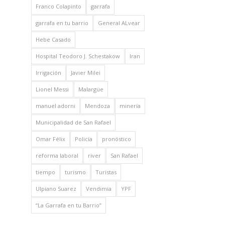
Franco Colapinto
garrafa
garrafa en tu barrio
General ALvear
Hebe Casado
Hospital Teodoro J. Schestakow
Iran
Irrigación
Javier Milei
Lionel Messi
Malargüe
manuel adorni
Mendoza
minería
Municipalidad de San Rafael
Omar Félix
Policía
pronóstico
reforma laboral
river
San Rafael
tiempo
turismo
Turistas
Ulpiano Suarez
Vendimia
YPF
“La Garrafa en tu Barrio”