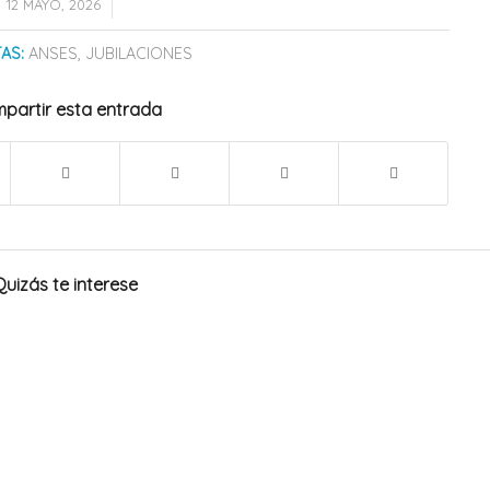
/
12 MAYO, 2026
AS:
ANSES
,
JUBILACIONES
partir esta entrada
Quizás te interese