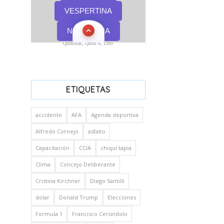
Quinielas, Quini 6, Loto
ETIQUETAS
accidente
AFA
Agenda deportiva
Alfredo Cornejo
asfalto
Capacitación
CCIA
chiqui tapia
Clima
Concejo Deliberante
Cristina Kirchner
Diego Santilli
dolar
Donald Trump
Elecciones
Formula 1
Francisco Cerúndolo